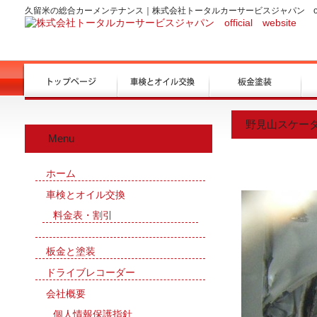
久留米の総合カーメンテナンス｜株式会社トータルカーサービスジャパン officia
野見山スケー
Menu
ホーム
車検とオイル交換
料金表・割引
板金と塗装
ドライブレコーダー
会社概要
個人情報保護指針